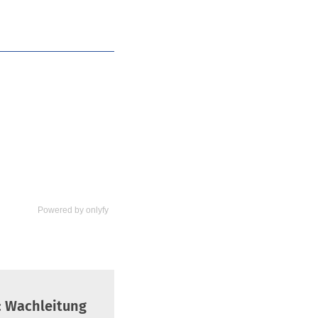
Powered by
onlyfy
: Wachleitung