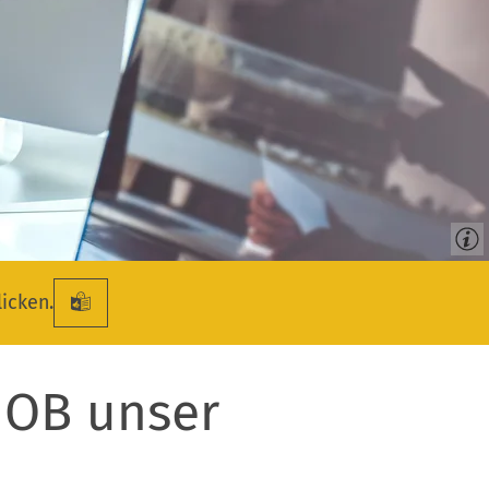
licken.
 JOB unser