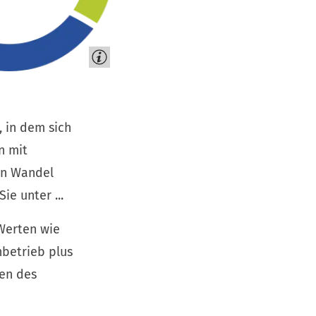
, in dem sich
n mit
en Wandel
ie unter ...
 Werten wie
nbetrieb plus
ken des