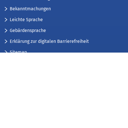
Bekanntmachungen
Leichte Sprache
Gebärdensprache
Erklärung zur digitalen Barrierefreiheit
Sitemap
Der Kreis Düren stellt sich vor
Wir bieten...
Wir bilden aus...
Stellenausschreibungen