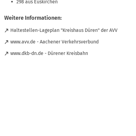
298 aus Euskirchen
Weitere Informationen:
(
Haltestellen-Lageplan "Kreishaus Düren" der AVV
Ö
(
www.avv.de - Aachener Verkehrsverbund
f
Ö
f
(
www.dkb-dn.de - Dürener Kreisbahn
f
n
Ö
f
e
f
n
t
f
e
i
n
t
n
e
i
e
t
n
i
i
e
n
n
i
e
e
n
m
i
e
n
n
m
e
e
n