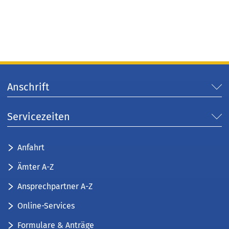
u
m
e
e
n
u
n
e
e
T
u
n
a
e
T
b
n
a
)
T
b
Anschrift
a
)
b
)
Servicezeiten
Anfahrt
Ämter A-Z
Ansprechpartner A-Z
Online-Services
Formulare & Anträge