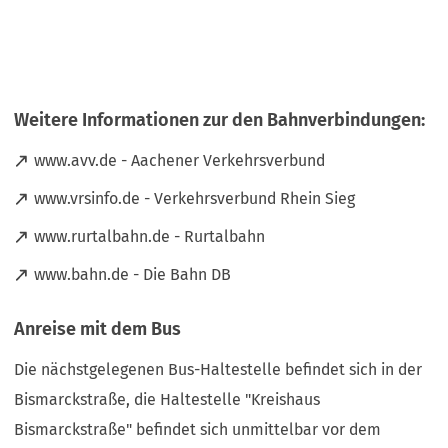
Weitere Informationen zur den Bahnverbindungen:
(
www.avv.de - Aachener Verkehrsverbund
Ö
(
www.vrsinfo.de - Verkehrsverbund Rhein Sieg
f
Ö
f
(
www.rurtalbahn.de - Rurtalbahn
f
n
Ö
f
e
(
www.bahn.de - Die Bahn DB
f
n
t
Ö
f
e
i
f
n
Anreise mit dem Bus
t
n
f
e
i
e
n
t
Die nächstgelegenen Bus-Haltestelle befindet sich in der
n
i
e
i
e
Bismarckstraße, die Haltestelle "Kreishaus
n
t
n
i
e
i
Bismarckstraße" befindet sich unmittelbar vor dem
e
n
m