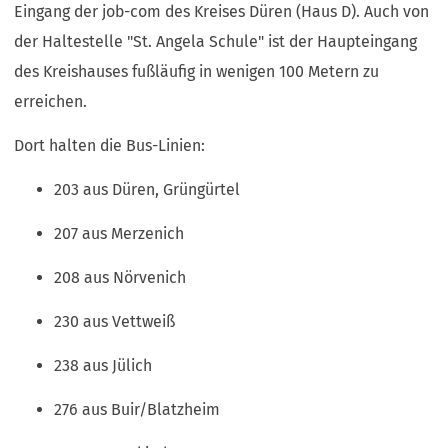
n
i
Eingang der job-com des Kreises Düren (Haus D). Auch von
e
n
e
n
m
der Haltestelle "St. Angela Schule" ist der Haupteingang
e
i
e
n
u
n
des Kreishauses fußläufig in wenigen 100 Metern zu
m
e
e
e
n
erreichen.
u
n
m
e
e
T
n
u
Dort halten die Bus-Linien:
n
a
e
e
T
b
u
n
203 aus Düren, Grüngürtel
a
)
e
T
b
n
a
207 aus Merzenich
)
T
b
a
)
208 aus Nörvenich
b
)
230 aus Vettweiß
238 aus Jülich
276 aus Buir/Blatzheim