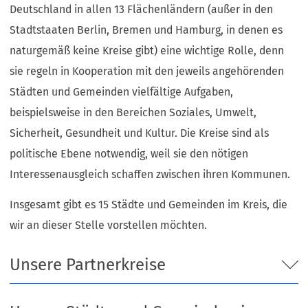
e
Deutschland in allen 13 Flächenländern (außer in den
i
Stadtstaaten Berlin, Bremen und Hamburg, in denen es
n
naturgemäß keine Kreise gibt) eine wichtige Rolle, denn
e
m
sie regeln in Kooperation mit den jeweils angehörenden
n
Städten und Gemeinden vielfältige Aufgaben,
e
beispielsweise in den Bereichen Soziales, Umwelt,
u
e
Sicherheit, Gesundheit und Kultur. Die Kreise sind als
n
politische Ebene notwendig, weil sie den nötigen
T
a
Interessenausgleich schaffen zwischen ihren Kommunen.
b
)
Insgesamt gibt es 15 Städte und Gemeinden im Kreis, die
wir an dieser Stelle vorstellen möchten.
Unsere Partnerkreise