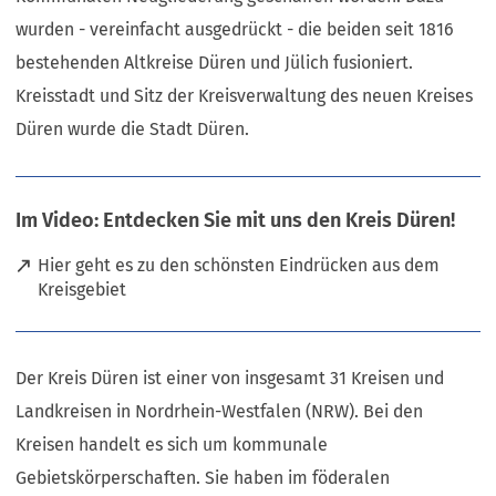
wurden - vereinfacht ausgedrückt - die beiden seit 1816
bestehenden Altkreise Düren und Jülich fusioniert.
Kreisstadt und Sitz der Kreisverwaltung des neuen Kreises
Düren wurde die Stadt Düren.
Im Video: Entdecken Sie mit uns den Kreis Düren!
Hier geht es zu den schönsten Eindrücken aus dem
(
Kreisgebiet
Ö
f
f
Der Kreis Düren ist einer von insgesamt 31 Kreisen und
n
e
Landkreisen in Nordrhein-Westfalen (NRW). Bei den
t
Kreisen handelt es sich um kommunale
i
Gebietskörperschaften. Sie haben im föderalen
n