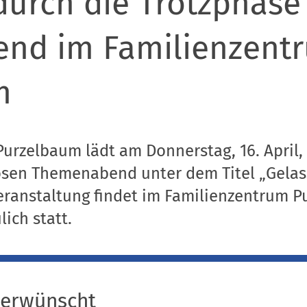
durch die Trotzphase“
nd im Familienzent
m
urzelbaum lädt am Donnerstag, 16. April, 
osen Themenabend unter dem Titel „Gelas
Veranstaltung findet im Familienzentrum 
lich statt.
erwünscht