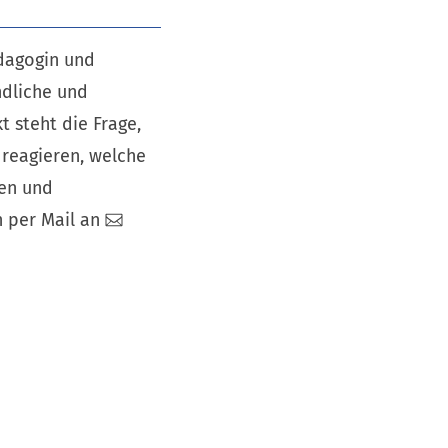
ädagogin und
ndliche und
 steht die Frage,
reagieren, welche
sen und
h per Mail an