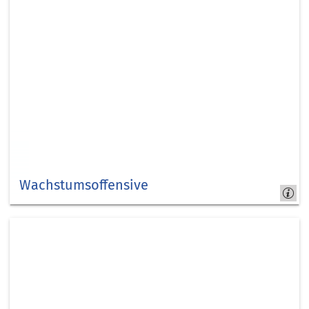
Wachstumsoffensive
#kreisduerenwaechst