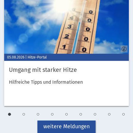
05.08.2026
Hitze-Portal
Umgang mit starker Hitze
Hilfreiche Tipps und Informationen
1
2
3
4
5
6
7
8
9
weitere Meldungen