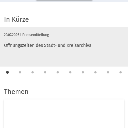
In Kürze
29.07.2026
Pressemitteilung
Öffnungszeiten des Stadt- und Kreisarchivs
1
2
3
4
5
6
7
8
9
10
Themen